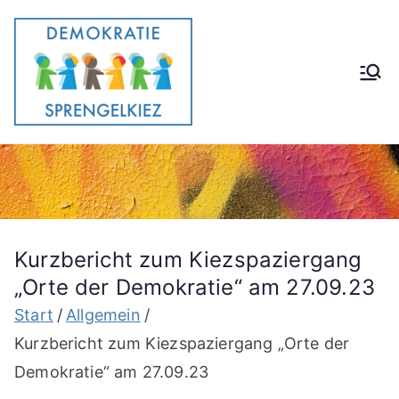
Zum
Inhalt
springen
Demokrati
Gemeinsam im Stadtteil e.V.
eförderun
g im
Stadtteil
Kurzbericht zum Kiezspaziergang
„Orte der Demokratie“ am 27.09.23
Start
Allgemein
Kurzbericht zum Kiezspaziergang „Orte der
Demokratie“ am 27.09.23