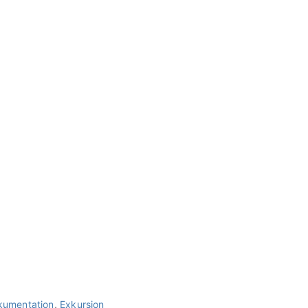
kumentation
,
Exkursion