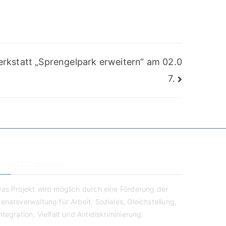
rkstatt „Sprengelpark erweitern“ am 02.0
7.
Projektförderung
as Projekt wird möglich durch eine Förderung der
enatsverwaltung für Arbeit, Soziales, Gleichstellung,
ntegration, Vielfalt und Antidiskriminierung.