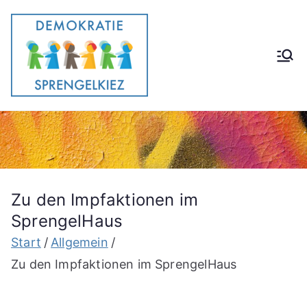
Zum
Inhalt
springen
Demokrati
Gemeinsam im Stadtteil e.V.
eförderun
g im
Stadtteil
Zu den Impfaktionen im
SprengelHaus
Start
Allgemein
Zu den Impfaktionen im SprengelHaus