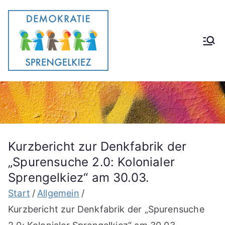
Zum
Inhalt
springen
Demokrati
Gemeinsam im Stadtteil e.V.
eförderun
g im
Stadtteil
Kurzbericht zur Denkfabrik der
„Spurensuche 2.0: Kolonialer
Sprengelkiez“ am 30.03.
Start
Allgemein
Kurzbericht zur Denkfabrik der „Spurensuche