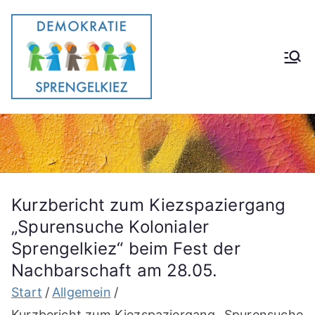
Zum
Inhalt
springen
Demokrati
Gemeinsam im Stadtteil e.V.
eförderun
g im
Stadtteil
Kurzbericht zum Kiezspaziergang
„Spurensuche Kolonialer
Sprengelkiez“ beim Fest der
Nachbarschaft am 28.05.
Start
Allgemein
Kurzbericht zum Kiezspaziergang „Spurensuche