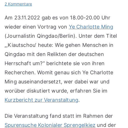
zu
2 Kommentare
Kurzbericht
Am 23.11.2022 gab es von 18.00-20.00 Uhr
zum
Vortrag
wieder einen Vortrag von
Ye Charlotte Ming
„‚Kiautschou‘
(Journalistin Qingdao/Berlin). Unter dem Titel
heute“
„‚Kiautschou‘ heute: Wie gehen Menschen in
am
Qingdao mit den Relikten der deutschen
23.11.
Herrschaft um?“ berichtete sie von ihren
Recherchen. Womit genau sich Ye Charlotte
Ming auseinandersetzt, wer dabei war und
worüber diskutiert wurde, erfahren Sie im
Kurzbericht zur Veranstaltung
.
Die Veranstaltung fand statt im Rahmen der
Spurensuche Kolonialer Sprengelkiez
und der