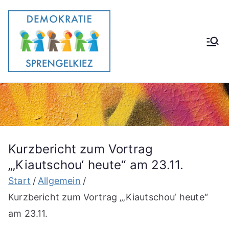
Zum
Inhalt
springen
Demokrati
Gemeinsam im Stadtteil e.V.
eförderun
g im
Stadtteil
Kurzbericht zum Vortrag
„‚Kiautschou‘ heute“ am 23.11.
Start
Allgemein
Kurzbericht zum Vortrag „‚Kiautschou‘ heute“
am 23.11.