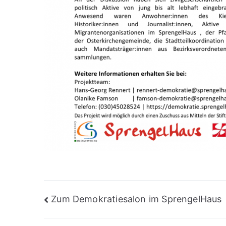
Beitragsnavigation
Zum Demokratiesalon im SprengelHaus